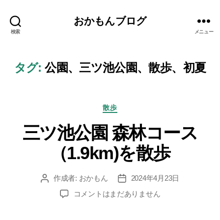
おかもんブログ
検索
メニュー
タグ:
公園、三ツ池公園、散歩、初夏
カ
散歩
テ
三ツ池公園 森林コース
ゴ
リ
（1.9km)を散歩
ー
作成者:
おかもん
2024年4月23日
投
投
稿
稿
三
コメントはまだありません
者
日
ツ
池