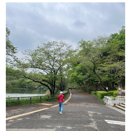
公
園
森
林
コ
ー
ス
（1.9km)
を
散
歩
へ
の