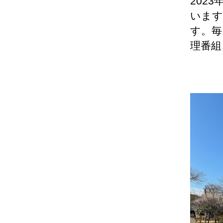
202
います
す。毎
理番組