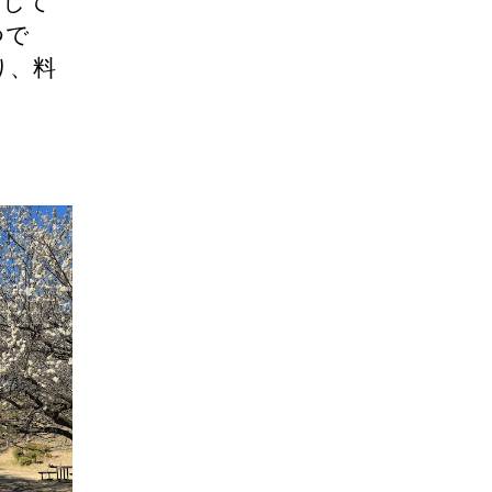
活して
つで
り、料