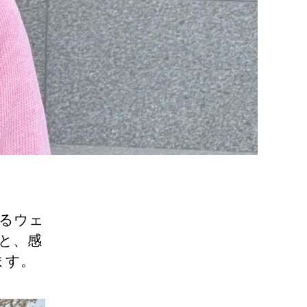
るウェ
こと、感
ます。