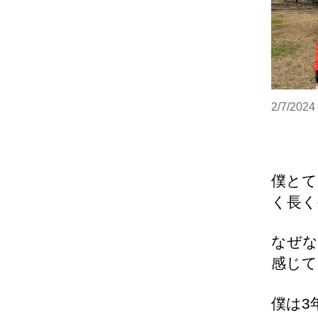
2/7/20
僕とて
く長く
なぜな
感じて
僕は3