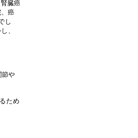
、腎臓癌
院、癌
でし
かし、
関節や
るため