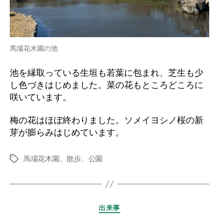
馬場花木園の池
池を縁取っている生垣も若葉に包まれ、芝生も少
し色づきはじめました。菜の花もところどころに
咲いています。
梅の花はほぼ終わりました。ソメイヨシノ桜の新
芽が膨らみはじめています。
馬場花木園、散歩、公園
タ
グ
カ
出来事
テ