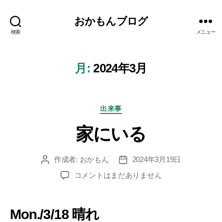
おかもんブログ
検索
メニュー
月:
2024年3月
カ
出来事
テ
家にいる
ゴ
リ
ー
作成者:
おかもん
2024年3月19日
投
投
稿
稿
家
コメントはまだありません
者
日
に
い
る
Mon./3/18 晴れ
へ