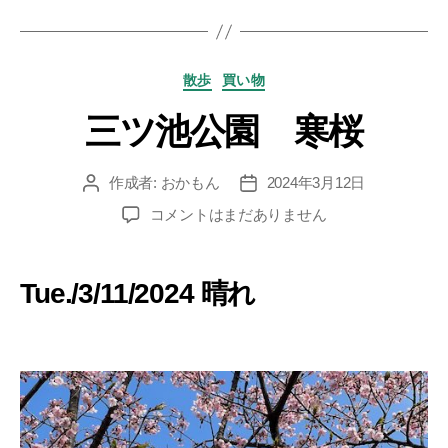
グ
カ
散歩
買い物
テ
三ツ池公園 寒桜
ゴ
リ
ー
作成者:
おかもん
2024年3月12日
投
投
稿
稿
三
コメントはまだありません
者
日
ツ
池
公
Tue./3/11/2024 晴れ
園
寒
桜
へ
の