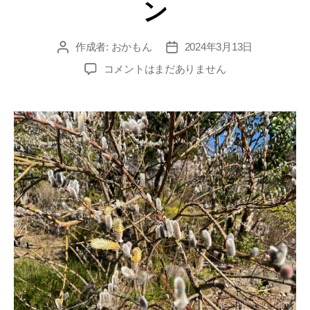
ン
ー
作成者:
おかもん
2024年3月13日
投
投
稿
稿
馬
コメントはまだありません
者
日
場
花
木
園
ハ
ク
モ
ク
レ
ン
へ
の