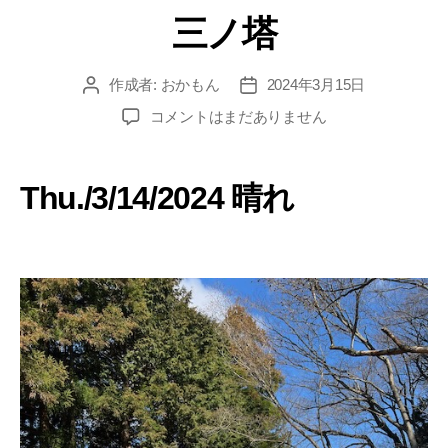
テ
三ノ塔
ゴ
リ
ー
作成者:
おかもん
2024年3月15日
投
投
稿
稿
三
コメントはまだありません
者
日
ノ
塔
へ
Thu./3/14/2024 晴れ
の