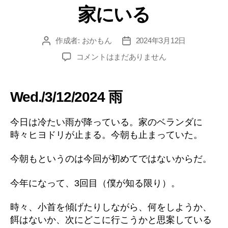
家にいる
ゴ
リ
ー
作成者:
おかもん
2024年3月12日
投
投
稿
稿
家
コメントはまだありません
者
日
に
い
る
Wed./3/12/2024 雨
へ
の
今日は冷たい雨が降っている。家のベランダに
時々ヒヨドリが止まる。今朝も止まっていた。
今朝もというのは今回が初めてではないからだ。
今年になって、3回目（僕が知る限り）。
時々、小首を傾げたりしながら、何をしようか、
餌はないか、次にどこに行こうかと思案している