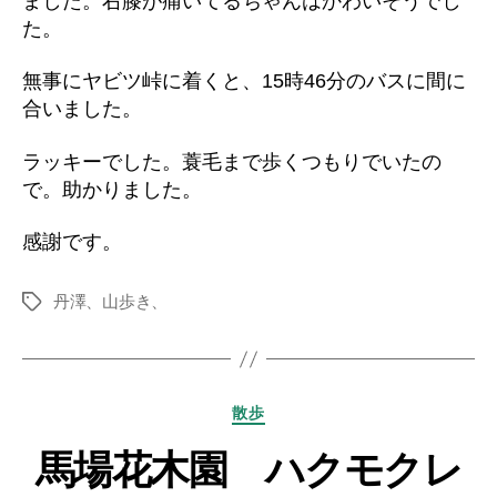
ました。右膝が痛いてるちゃんはかわいそうでし
た。
無事にヤビツ峠に着くと、15時46分のバスに間に
合いました。
ラッキーでした。蓑毛まで歩くつもりでいたの
で。助かりました。
感謝です。
丹澤、山歩き、
タ
グ
カ
散歩
テ
馬場花木園 ハクモクレ
ゴ
リ