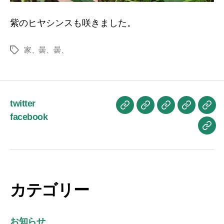
紫のヒヤシンスも咲きました。
家、曇、曇、
タ
グ
twitter
お
ブ
プ
プ
お
facebook
か
ロ
ロ
ラ
問
お
も
グ
フ
イ
い
は
ん
記
ィ
バ
合
よ
ブ
事
ー
シ
せ
う
ロ
ル
ー
ご
カテゴリー
グ
ポ
ざ
リ
い
シ
お知らせ