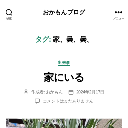
おかもんブログ
検索
メニュー
タグ:
家、曇、曇、
カ
出来事
テ
家にいる
ゴ
リ
ー
作成者:
おかもん
2024年2月17日
投
投
稿
稿
家
コメントはまだありません
者
日
に
い
る
へ