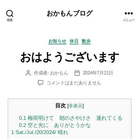
おかもんブログ
検索
メニュー
カ
お知らせ
休日
散歩
テ
おはようございます
ゴ
リ
ー
作成者:
おかもん
2024年7月21日
投
投
稿
稿
お
コメントはまだありません
者
日
は
よ
う
目次
[
非表示
]
ご
ざ
0.1
梅雨明けて 朝のさやけさ 連れてくる
い
0.2
空と光に ありがとうかな
ま
1
Sat./Jul./20/2024/ 晴れ
す