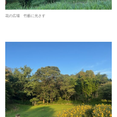
花の広場 竹藪に光さす