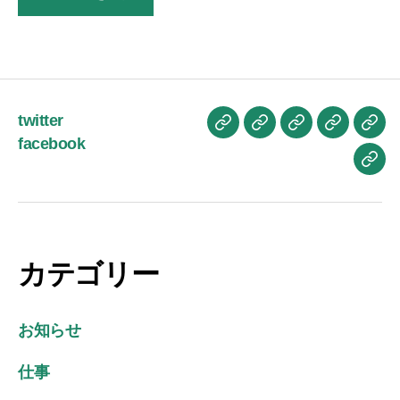
twitter
お
ブ
プ
プ
お
facebook
か
ロ
ロ
ラ
問
お
も
グ
フ
イ
い
は
ん
記
ィ
バ
合
よ
ブ
事
ー
シ
せ
う
ロ
ル
ー
ご
カテゴリー
グ
ポ
ざ
リ
い
シ
お知らせ
ま
ー
す
仕事