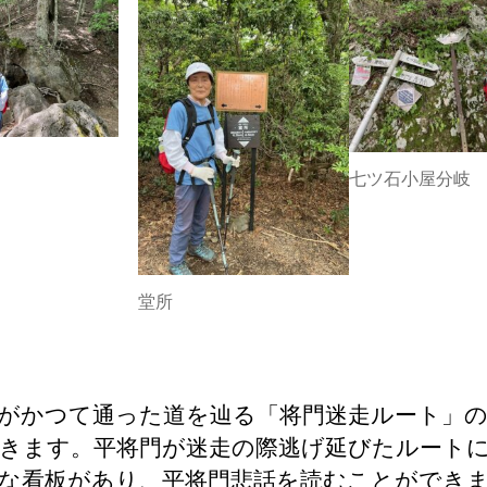
七ツ石小屋分岐
堂所
がかつて通った道を辿る「将門迷走ルート」
きます。平将門が迷走の際逃げ延びたルート
な看板があり、平将門悲話を読むことができ