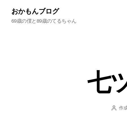
おかもんブログ
69歳の僕と89歳のてるちゃん
七
作成
投
稿
者