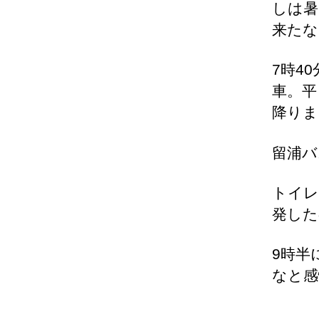
しは暑
来たな
7時4
車。平
降りま
留浦バ
トイレ
発した
9時半
なと感