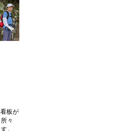
の看板が
に所々
ます。