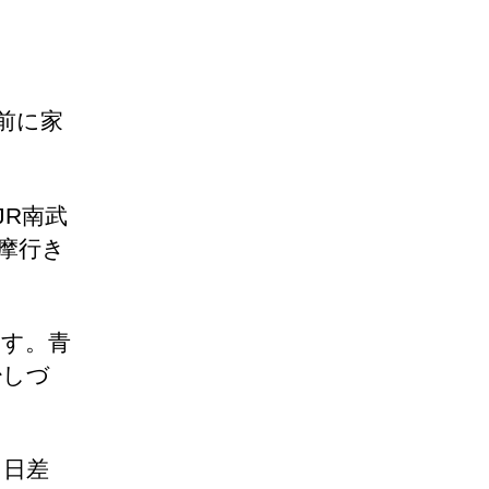
前に家
JR南武
摩行き
ます。青
少しづ
て日差