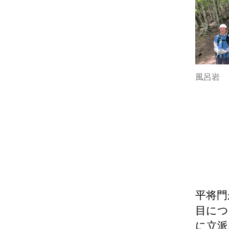
風呂岩
平将門
目につ
に立派