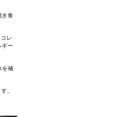
焼き食
ョコレ
ルギー
水を補
ます。