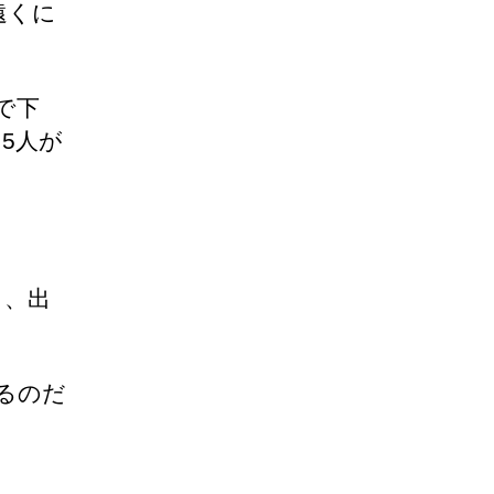
遠くに
で下
5人が
し、出
るのだ