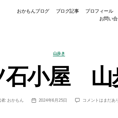
おかもんブログ
ブログ記事
プロフィール
お問い合
カ
山歩き
テ
ゴ
ツ石小屋 山
リ
ー
七
者:
おかもん
2024年6月25日
コメントはまだあ
投
ツ
稿
石
日