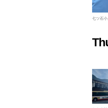
七ツ石小
Th