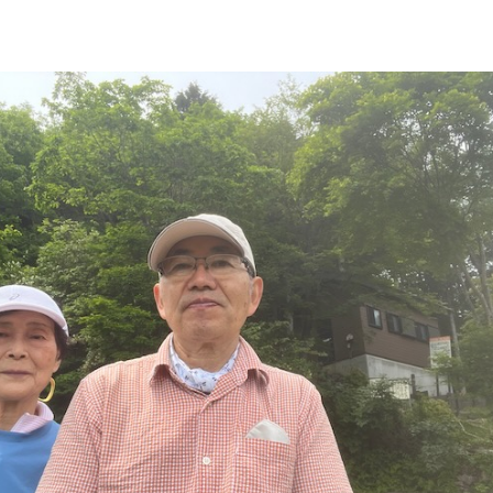
小
屋
山
歩
き
へ
の