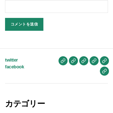
twitter
お
ブ
プ
プ
お
facebook
か
ロ
ロ
ラ
問
お
も
グ
フ
イ
い
は
ん
記
ィ
バ
合
よ
ブ
事
ー
シ
せ
う
ロ
ル
ー
ご
カテゴリー
グ
ポ
ざ
リ