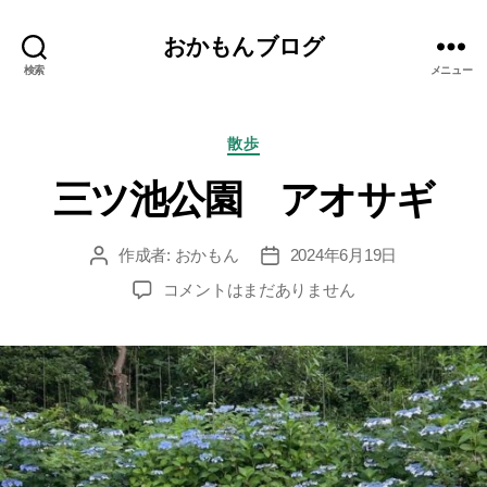
おかもんブログ
検索
メニュー
カ
散歩
テ
三ツ池公園 アオサギ
ゴ
リ
ー
作成者:
おかもん
2024年6月19日
投
投
稿
稿
三
コメントはまだありません
者
日
ツ
池
公
園
ア
オ
サ
ギ