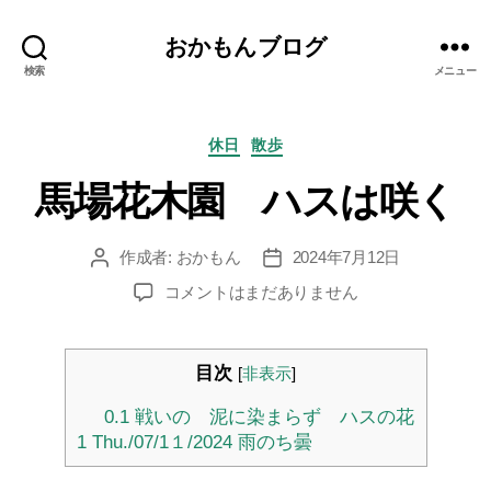
おかもんブログ
検索
メニュー
カ
休日
散歩
テ
馬場花木園 ハスは咲く
ゴ
リ
ー
作成者:
おかもん
2024年7月12日
投
投
稿
稿
馬
コメントはまだありません
者
日
場
花
木
目次
[
非表示
]
園
ハ
0.1
戦いの 泥に染まらず ハスの花
ス
1
Thu./07/1１/2024 雨のち曇
は
咲