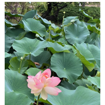
く
へ
の