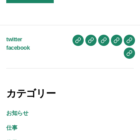
twitter
お
ブ
プ
プ
お
facebook
か
ロ
ロ
ラ
問
お
も
グ
フ
イ
い
は
ん
記
ィ
バ
合
よ
ブ
事
ー
シ
せ
う
ロ
ル
ー
ご
カテゴリー
グ
ポ
ざ
リ
い
シ
お知らせ
ま
ー
す
仕事