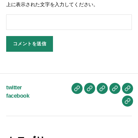
上に表示された文字を入力してください。
twitter
お
ブ
プ
プ
お
facebook
か
ロ
ロ
ラ
問
お
も
グ
フ
イ
い
は
ん
記
ィ
バ
合
よ
ブ
事
ー
シ
せ
う
ロ
ル
ー
ご