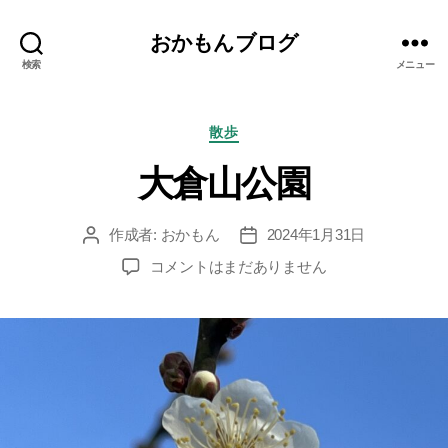
おかもんブログ
検索
メニュー
カ
散歩
テ
大倉山公園
ゴ
リ
ー
作成者:
おかもん
2024年1月31日
投
投
稿
稿
大
コメントはまだありません
者
日
倉
山
公
園
へ
の