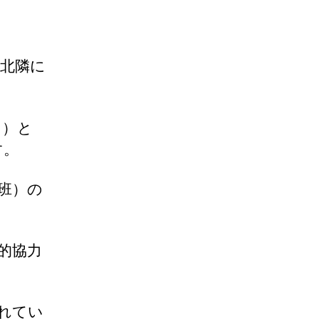
北隣に
う）と
す。
班）の
的協力
れてい