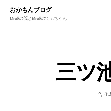
おかもんブログ
69歳の僕と89歳のてるちゃん
三ツ
作成
投
稿
者