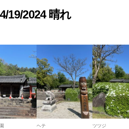
公
園
./4/19/2024 晴れ
コ
リ
ア
庭
園
へ
の
園
ヘテ
ツツジ