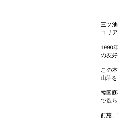
三ツ池
コリア
199
の友好
この本
山荘を
韓国庭
で造ら
前苑、