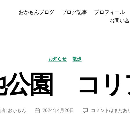
おかもんブログ
ブログ記事
プロフィール
お問い合
カ
お知らせ
散歩
テ
ゴ
池公園 コリ
リ
ー
三
者:
おかもん
2024年4月20日
コメントはまだあ
投
ツ
稿
池
日