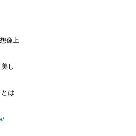
想像上
る美し
ことは
e/