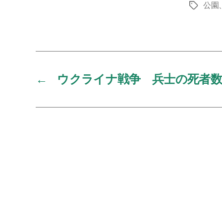
公園
タ
グ
←
ウクライナ戦争 兵士の死者